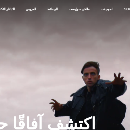
الموديلات
مالكي سوإيست
الوسائط
العروض
الابتكار الت
اكتشف آفاقًا ج