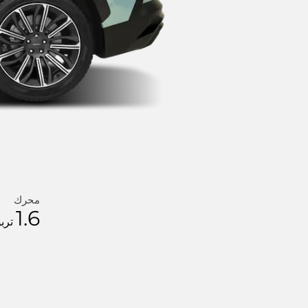
محرك
1.6
ترب