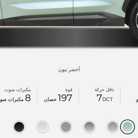
أخضر نيون
ناقل حركة
قوة
مكبرات صوت
8
197
7
و
DCT
حصان
مكبرات صو